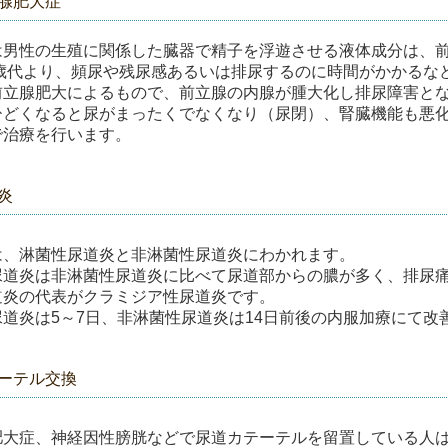
腺肥大症
は男性の生殖に関係した臓器で精子を浮遊させる液体成分は、
60歳代より、頻尿や残尿感あるいは排尿するのに時間がかかる
前立腺肥大によるもので、前立腺の内腺が腫大化し排尿障害と
ひどくなると尿がまったくでなくなり（尿閉）、腎臓機能も悪
で治療を行います。
炎
は、淋菌性尿道炎と非淋菌性尿道炎にわかれます。
尿道炎は非淋菌性尿道炎に比べて尿道部からの膿が多く、排尿
道炎の代表がクラミジア性尿道炎です。
尿道炎は5～7日、非淋菌性尿道炎は14日前後の内服加療にて改
ーテル交換
肥大症、神経因性膀胱などで尿道カテーテルを留置している人