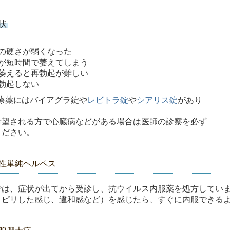
状
の硬さが弱くなった
が短時間で萎えてしまう
萎えると再勃起が難しい
勃起しない
治療薬にはバイアグラ錠や
レビトラ錠
や
シアリス錠
があり
希望される方で心臓病などがある場合は医師の診察を必ず
ください。
性単純ヘルペス
では、症状が出てから受診し、抗ウイルス内服薬を処方してい
リピリした感じ、違和感など）を感じたら、すぐに内服できる