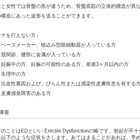
女性では骨盤の形が違うため、骨盤底筋の立体的構造が異な
造にあった波形を送ることができます。
ーナを行えない方』
ースメーカー、植込み型除細動器が入っている方
関節、腰部に金属が入っている方
娠中の方、妊娠の可能性のある方、産後3ヶ月以内の方
生理中の方
血性素因および、びらん性または感染性皮膚疾患を有する
膚感覚障害のある方
障害
のことはEDといい Erectile Dysfunctionの略です。
は以下のような症状をさします。あてはまることがあれば、早