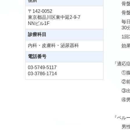
住所
骨盤底
〒142-0052
骨盤底
東京都品川区東中延2-9-7
毎日ト
NNビル1F
30分間
診療科目
1回3
内科・皮膚科・泌尿器科
効果に
電話番号
『適応
03-5749-5117
①腹
03-3786-1714
②前立
③出産
④男女
『ペル
男性モ