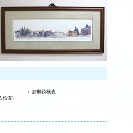
膀胱鏡検査
る検査)