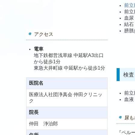
前立
前立
血尿
結石
膀胱
アクセス
電車
地下鉄都営浅草線 中延駅A3出口
から徒歩1分
東急大井町線 中延駅から徒歩1分
検査
医院名
前立
医療法人社団浄真会 仲田クリニッ
血液
ク
院長
尿も
仲田 浄治郎
『ペル