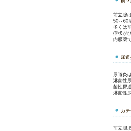
前立
前立腺
50～
多くは
症状が
内服薬
尿道
尿道炎
淋菌性
菌性尿
淋菌性
カテ
前立腺