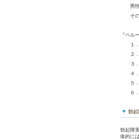
男性と
その構
『ペル
１．ペ
２．股
３．妊
４．
５．出
６．皮
勃起
勃起障害
体的に