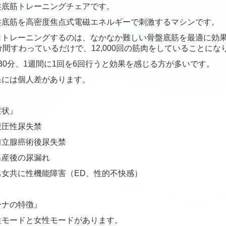
筋トレーニングチェアです。
筋を高密度焦点式電磁エネルギーで刺激するマシンです。
レーニングするのは、なかなか難しい骨盤底筋を最適に効果
すわっているだけで、12,000回の筋肉をしていることにな
0分、1週間に1回を6回行うと効果を感じる方が多いです。
は個人差があります。
症状』
圧性尿失禁
腺癌術後尿失禁
後の尿漏れ
共に性機能障害（ED、性的不快感）
ーナの特徴』
ードと女性モードがあります。