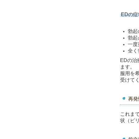
EDの症
勃起
勃起
一度
全く
EDの
ます。
服用を
受けて
再発
これま
状（ピ